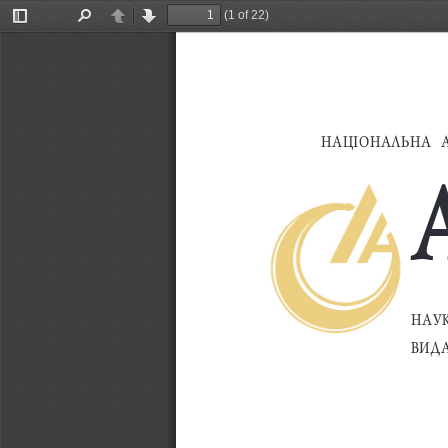
(1 of 22)
Toggle
Find
Previous
Next
Sidebar
НАЦIОНАЛЬНА  А
НАУК
ВИД