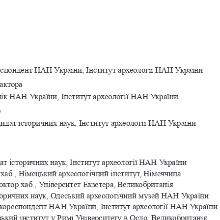
респондент НАН України, Iнститут археологiї НАН України
актора
емiк НАН України, Iнститут археологiї НАН України
р
ндидат історичних наук, Інститут археології НАН України
т iсторичних наук, Iнститут археологiї НАН України
р хаб., Нiмецький археологiчний iнститут, Німеччина
ктор хаб., Унiверситет Екзетера, Великобританiя
сторичних наук, Одеський археологiчний музей НАН України
ореспондент НАН України, Iнститут археологiї НАН України
зький інститут у Римі Університету в Осло, Великобританія