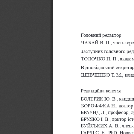
Головний редактор
ЧАБАЙ
 В. П., член-ко
Заступник головного ред
ТОЛОЧКО
 П. П., акад
Вiдповiдальний секрета
ШЕВЧЕНКО
 T. М., ка
Редакцiйна колегiя
БОЛТРИК Ю. В., кандида
БОРОФФКА
 Н., докто
БРАУНД Д., професор, до
БРУЯКО I. В., доктор i
БУЙСЬКИХ А. В., член-к
ГАРДІ С. Е., PhD, Норве