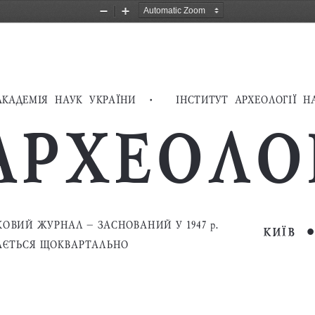
Zoom
Zoom
Out
In
КАДЕМIЯ  НАУК  УКРАЇНИ
    •     
ІIНСТИТУТ  АРХЕОЛОГIЇ  Н
АРХЕОЛО
ОВИЙ ЖУРНАЛ – ЗАСНОВАНИЙ У 1947 р.
КИЇВ

АЄТЬСЯ ЩОКВАРТАЛЬНО